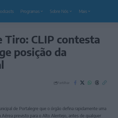
odcasts
Programas
Sobre Nós
Mais
 Tiro: CLIP contesta
xige posição da
l
Partilhar
nicipal de Portalegre que o órgão defina rapidamente uma
a Aérea previsto para o Alto Alentejo, antes de qualquer