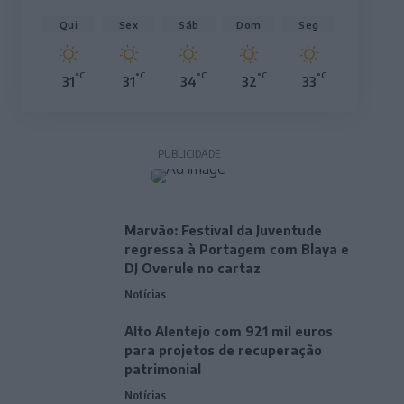
Qui
Sex
Sáb
Dom
Seg
°C
°C
°C
°C
°C
31
31
34
32
33
PUBLICIDADE
Marvão: Festival da Juventude
regressa à Portagem com Blaya e
DJ Overule no cartaz
Notícias
Alto Alentejo com 921 mil euros
para projetos de recuperação
patrimonial
Notícias