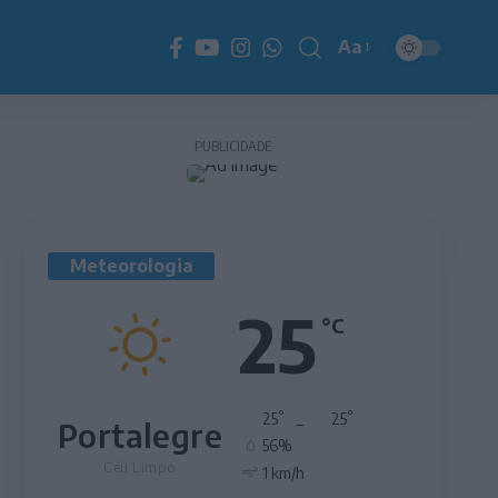
Aa
Redimensionador
de
fonte
PUBLICIDADE
Meteorologia
25
°C
°
°
25
_
25
Portalegre
56%
Céu Limpo
1 km/h