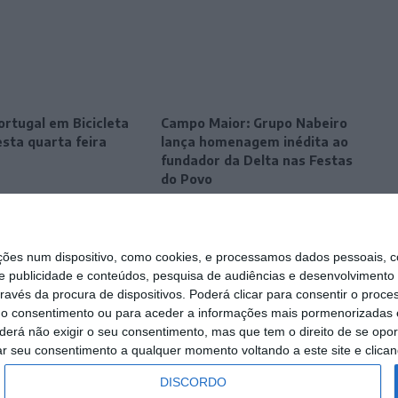
ortugal em Bicicleta
Campo Maior: Grupo Nabeiro
sta quarta feira
lança homenagem inédita ao
fundador da Delta nas Festas
do Povo
s num dispositivo, como cookies, e processamos dados pessoais, co
e publicidade e conteúdos, pesquisa de audiências e desenvolvimento 
ravés da procura de dispositivos. Poderá clicar para consentir o proc
r o consentimento ou para aceder a informações mais pormenorizadas e
á não exigir o seu consentimento, mas que tem o direito de se opor
ar seu consentimento a qualquer momento voltando a este site e clicand
DISCORDO