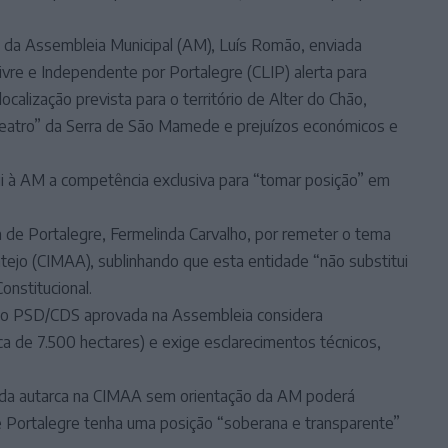
da Assembleia Municipal (AM), Luís Romão, enviada
vre e Independente por Portalegre (CLIP) alerta para
calização prevista para o território de Alter do Chão,
fiteatro” da Serra de São Mamede e prejuízos económicos e
bui à AM a competência exclusiva para “tomar posição” em
 de Portalegre, Fermelinda Carvalho, por remeter o tema
tejo (CIMAA), sublinhando que esta entidade “não substitui
onstitucional.
 do PSD/CDS aprovada na Assembleia considera
rca de 7.500 hectares) e exige esclarecimentos técnicos,
o da autarca na CIMAA sem orientação da AM poderá
e Portalegre tenha uma posição “soberana e transparente”