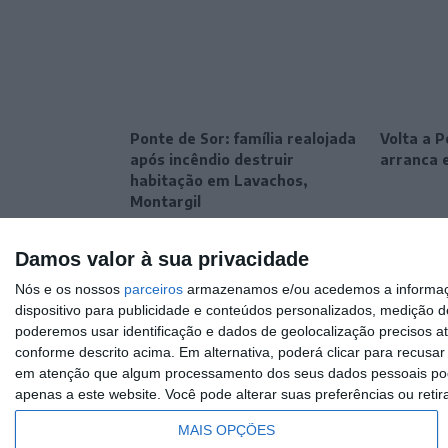
Ponte de Sor: família realojada
Volta a P
após incêndio destruir
arranca e
habitação em Lavachos,
Montargil
Damos valor à sua privacidade
Nós e os nossos
parceiros
armazenamos e/ou acedemos a informaçõe
dispositivo para publicidade e conteúdos personalizados, medição d
poderemos usar identificação e dados de geolocalização precisos at
conforme descrito acima. Em alternativa, poderá clicar para recusa
em atenção que algum processamento dos seus dados pessoais poder
apenas a este website. Você pode alterar suas preferências ou retir
MAIS OPÇÕES