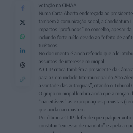
votação na CIMAA.
Numa Carta Aberta endereçada ao presidente 
também à comunicação social, a Candidatura Li
impactos “profundos” no concelho, apesar da lo
incluindo forte ruído devido ao “efeito de an
turísticos.
No documento é ainda referido que a lei atri
assuntos de interesse municipal.
A CLIP critica também a presidente da Câmara
para a Comunidade Intermunicipal do Alto Alen
a vontade das autarquias”, citando o Tribunal C
O grupo municipal lembra ainda que a moção
“inaceitáveis” as expropriações previstas (ce
que ainda não existem.
Por último a CLIP defende que qualquer vot
constituir “excesso de mandato” e apela a qu