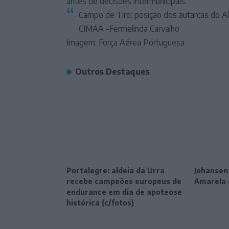
antes de decisões intermunicipais.
Campo de Tiro: posição dos autarcas do A
CIMAA –Fermelinda Carvalho
Imagem: Força Aérea Portuguesa
Outros Destaques
Portalegre: aldeia da Urra
Johansen
recebe campeões europeus de
Amarela 
endurance em dia de apoteose
histórica (c/fotos)