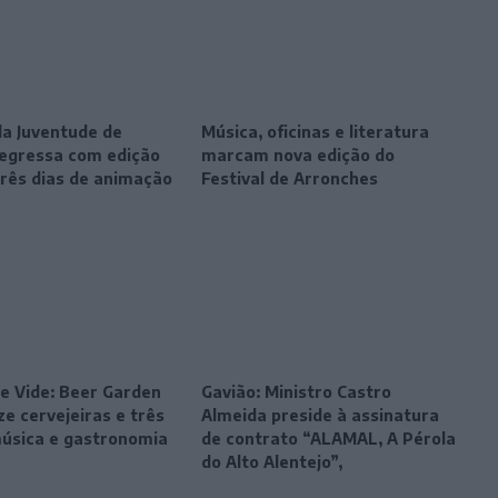
da Juventude de
Música, oficinas e literatura
egressa com edição
marcam nova edição do
três dias de animação
Festival de Arronches
e Vide: Beer Garden
Gavião: Ministro Castro
e cervejeiras e três
Almeida preside à assinatura
música e gastronomia
de contrato “ALAMAL, A Pérola
do Alto Alentejo”,