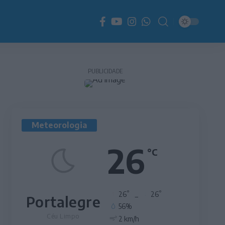
PUBLICIDADE
Meteorologia
26
°C
°
°
26
_
26
Portalegre
56%
Céu Limpo
2 km/h