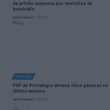
de prisão suspensa por tentativa de
homicídio
Gabriel Nunes
02-03-2026
NOTÍCIAS
PSP de Portalegre deteve cinco pessoas na
última semana
Gabriel Nunes
02-03-2026